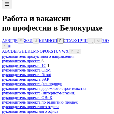
Работа и вакансии
по профессии в Белокурихе
А
Б
В
Г
Д
Е
Ж
З
И
К
Л
М
Н
О
П
С
Т
У
Ф
Х
Ц
Ч
Ш
Э
Ю
Ё
Й
Р
Щ
Ы
#
Я
A
B
C
D
E
F
G
H
I
J
K
L
M
N
O
P
Q
R
S
T
U
V
W
X
Y
Z
руководитель продуктового направления
руководитель проекта
6
руководитель проекта 1C
1
руководитель проекта CRM
руководитель проекта fit out
руководитель проекта SAP
руководитель проекта (генподряд)
руководитель проекта дорожного строительства
руководитель проекта (интернет-магазин)
руководитель проекта ОВиК
руководитель проекта по развитию продаж
руководитель проектного отдела
руководитель проектного офиса