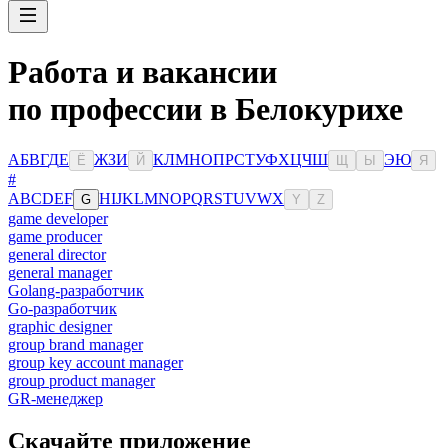
Работа и вакансии
по профессии в Белокурихе
А
Б
В
Г
Д
Е
Ж
З
И
К
Л
М
Н
О
П
Р
С
Т
У
Ф
Х
Ц
Ч
Ш
Э
Ю
Ё
Й
Щ
Ы
Я
#
A
B
C
D
E
F
H
I
J
K
L
M
N
O
P
Q
R
S
T
U
V
W
X
G
Y
Z
game developer
game producer
general director
general manager
Golang-разработчик
Go-разработчик
graphic designer
group brand manager
group key account manager
group product manager
GR-менеджер
Скачайте приложение