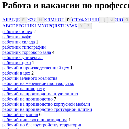
Работа и вакансии по професс
А
Б
В
Г
Д
Е
Ж
З
И
К
Л
М
Н
О
П
С
Т
У
Ф
Х
Ц
Ч
Ш
Э
Ю
Ё
Й
Р
Щ
Ы
Я
A
B
C
D
E
F
G
H
I
J
K
L
M
N
O
P
Q
R
S
T
U
V
W
X
Y
Z
работник в цех
2
работник кафе
работник склада
1
работник типографии
работник торгового зала
4
работник-универсал
работник цеха
1
рабочий в производственный цех
1
рабочий в цех
2
рабочий зеленого хозяйства
рабочий на мебельное производство
рабочий на пилораму
рабочий на производственную линию
рабочий на производство
7
рабочий на производство корпусной мебели
рабочий на производство тротуарной плитки
рабочий персонал
6
рабочий пищевого производства
1
рабочий по благоустройству территории