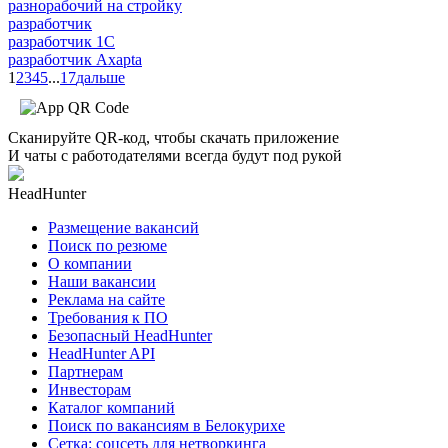
разнорабочий на стройку
разработчик
разработчик 1C
разработчик Axapta
1
2
3
4
5
...
17
дальше
Сканируйте QR-код, чтобы скачать приложение
И чаты с работодателями всегда будут под рукой
HeadHunter
Размещение вакансий
Поиск по резюме
О компании
Наши вакансии
Реклама на сайте
Требования к ПО
Безопасный HeadHunter
HeadHunter API
Партнерам
Инвесторам
Каталог компаний
Поиск по вакансиям в Белокурихе
Сетка: соцсеть для нетворкинга