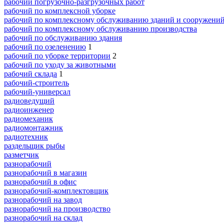
рабочий погрузочно-разгрузочных работ
рабочий по комплексной уборке
рабочий по комплексному обслуживанию зданий и сооружени
рабочий по комплексному обслуживанию производства
рабочий по обслуживанию здания
рабочий по озеленению
1
рабочий по уборке территории
2
рабочий по уходу за животными
рабочий склада
1
рабочий-строитель
рабочий-универсал
радиоведущий
радиоинженер
радиомеханик
радиомонтажник
радиотехник
раздельщик рыбы
разметчик
разнорабочий
разнорабочий в магазин
разнорабочий в офис
разнорабочий-комплектовщик
разнорабочий на завод
разнорабочий на производство
разнорабочий на склад