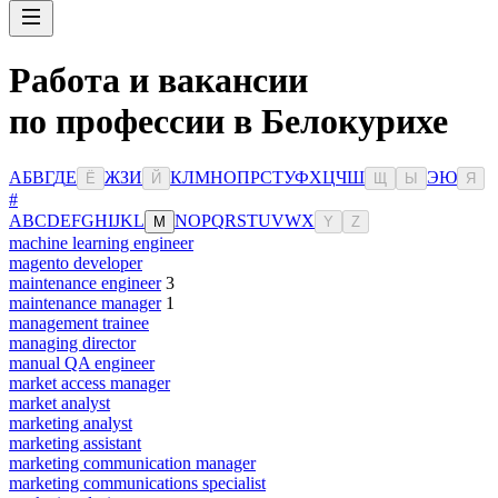
Работа и вакансии
по профессии в Белокурихе
А
Б
В
Г
Д
Е
Ж
З
И
К
Л
М
Н
О
П
Р
С
Т
У
Ф
Х
Ц
Ч
Ш
Э
Ю
Ё
Й
Щ
Ы
Я
#
A
B
C
D
E
F
G
H
I
J
K
L
N
O
P
Q
R
S
T
U
V
W
X
M
Y
Z
machine learning engineer
magento developer
maintenance engineer
3
maintenance manager
1
management trainee
managing director
manual QA engineer
market access manager
market analyst
marketing analyst
marketing assistant
marketing communication manager
marketing communications specialist