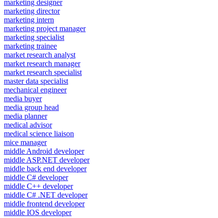
marketing designer
marketing director
marketing intern
marketing project manager
marketing specialist
marketing trainee
market research analyst
market research manager
market research specialist
master data specialist
mechanical engineer
media buyer
media group head
media planner
medical advisor
medical science liaison
mice manager
middle Android developer
middle ASP.NET developer
middle back end developer
middle C# developer
middle C++ developer
middle C# .NET developer
middle frontend developer
middle IOS developer