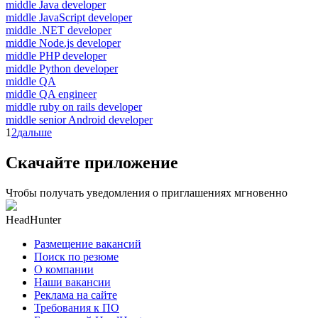
middle Java developer
middle JavaScript developer
middle .NET developer
middle Node.js developer
middle PHP developer
middle Python developer
middle QA
middle QA engineer
middle ruby on rails developer
middle senior Android developer
1
2
дальше
Скачайте приложение
Чтобы получать уведомления о приглашениях мгновенно
HeadHunter
Размещение вакансий
Поиск по резюме
О компании
Наши вакансии
Реклама на сайте
Требования к ПО