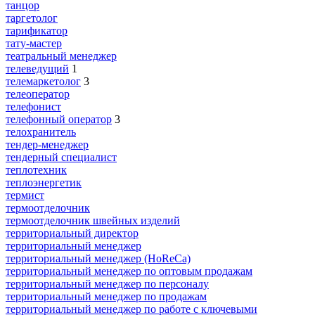
танцор
таргетолог
тарификатор
тату-мастер
театральный менеджер
телеведущий
1
телемаркетолог
3
телеоператор
телефонист
телефонный оператор
3
телохранитель
тендер-менеджер
тендерный специалист
теплотехник
теплоэнергетик
термист
термоотделочник
термоотделочник швейных изделий
территориальный директор
территориальный менеджер
территориальный менеджер (HoReCa)
территориальный менеджер по оптовым продажам
территориальный менеджер по персоналу
территориальный менеджер по продажам
территориальный менеджер по работе с ключевыми