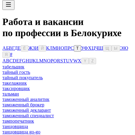
Работа и вакансии
по профессии в Белокурихе
А
Б
В
Г
Д
Е
Ж
З
И
К
Л
М
Н
О
П
Р
С
У
Ф
Х
Ц
Ч
Ш
Э
Ю
Ё
Й
Т
Щ
Ы
#
Я
A
B
C
D
E
F
G
H
I
J
K
L
M
N
O
P
Q
R
S
T
U
V
W
X
Y
Z
табельщик
тайный гость
тайный покупатель
такелажник
таксировщик
тальман
таможенный аналитик
таможенный брокер
таможенный декларант
таможенный специалист
тампопечатник
танцовщица
танцовщица go-go