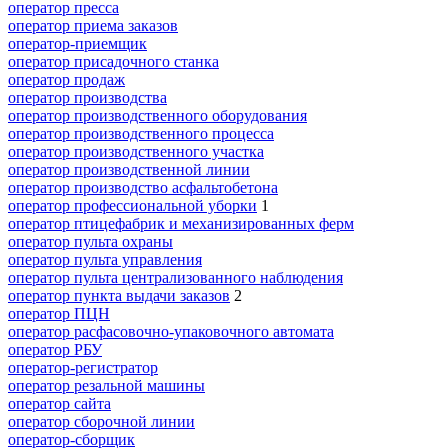
оператор пресса
оператор приема заказов
оператор-приемщик
оператор присадочного станка
оператор продаж
оператор производства
оператор производственного оборудования
оператор производственного процесса
оператор производственного участка
оператор производственной линии
оператор производство асфальтобетона
оператор профессиональной уборки
1
оператор птицефабрик и механизированных ферм
оператор пульта охраны
оператор пульта управления
оператор пульта централизованного наблюдения
оператор пункта выдачи заказов
2
оператор ПЦН
оператор расфасовочно-упаковочного автомата
оператор РБУ
оператор-регистратор
оператор резальной машины
оператор сайта
оператор сборочной линии
оператор-сборщик