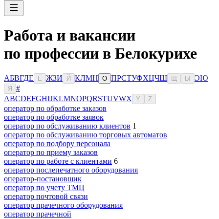
Работа и вакансии
по профессии в Белокурихе
А
Б
В
Г
Д
Е
Ж
З
И
К
Л
М
Н
П
Р
С
Т
У
Ф
Х
Ц
Ч
Ш
Э
Ю
Ё
Й
О
Щ
Ы
#
Я
A
B
C
D
E
F
G
H
I
J
K
L
M
N
O
P
Q
R
S
T
U
V
W
X
Y
Z
оператор по обработке заказов
оператор по обработке заявок
оператор по обслуживанию клиентов
1
оператор по обслуживанию торговых автоматов
оператор по подбору персонала
оператор по приему заказов
оператор по работе с клиентами
6
оператор послепечатного оборудования
оператор-постановщик
оператор по учету ТМЦ
оператор почтовой связи
оператор прачечного оборудования
оператор прачечной