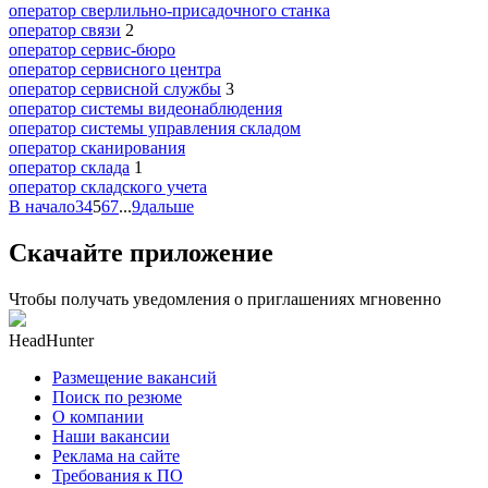
оператор сверлильно-присадочного станка
оператор связи
2
оператор сервис-бюро
оператор сервисного центра
оператор сервисной службы
3
оператор системы видеонаблюдения
оператор системы управления складом
оператор сканирования
оператор склада
1
оператор складского учета
В начало
3
4
5
6
7
...
9
дальше
Скачайте приложение
Чтобы получать уведомления о приглашениях мгновенно
HeadHunter
Размещение вакансий
Поиск по резюме
О компании
Наши вакансии
Реклама на сайте
Требования к ПО