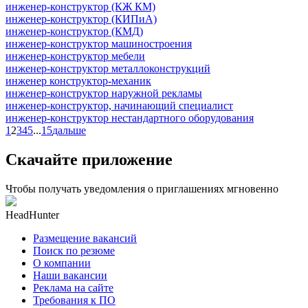
инженер-конструктор (КЖ КМ)
инженер-конструктор (КИПиА)
инженер-конструктор (КМД)
инженер-конструктор машиностроения
инженер-конструктор мебели
инженер-конструктор металлоконструкций
инженер конструктор-механик
инженер-конструктор наружной рекламы
инженер-конструктор, начинающий специалист
инженер-конструктор нестандартного оборудования
1
2
3
4
5
...
15
дальше
Скачайте приложение
Чтобы получать уведомления о приглашениях мгновенно
HeadHunter
Размещение вакансий
Поиск по резюме
О компании
Наши вакансии
Реклама на сайте
Требования к ПО