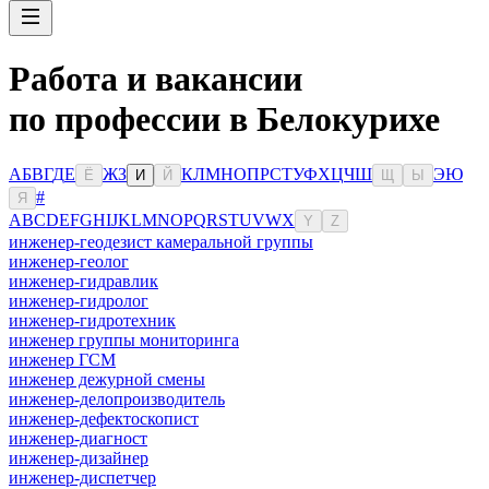
Работа и вакансии
по профессии в Белокурихе
А
Б
В
Г
Д
Е
Ж
З
К
Л
М
Н
О
П
Р
С
Т
У
Ф
Х
Ц
Ч
Ш
Э
Ю
Ё
И
Й
Щ
Ы
#
Я
A
B
C
D
E
F
G
H
I
J
K
L
M
N
O
P
Q
R
S
T
U
V
W
X
Y
Z
инженер-геодезист камеральной группы
инженер-геолог
инженер-гидравлик
инженер-гидролог
инженер-гидротехник
инженер группы мониторинга
инженер ГСМ
инженер дежурной смены
инженер-делопроизводитель
инженер-дефектоскопист
инженер-диагност
инженер-дизайнер
инженер-диспетчер