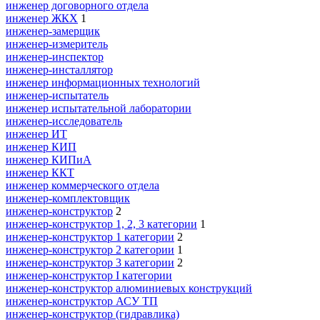
инженер договорного отдела
инженер ЖКХ
1
инженер-замерщик
инженер-измеритель
инженер-инспектор
инженер-инсталлятор
инженер информационных технологий
инженер-испытатель
инженер испытательной лаборатории
инженер-исследователь
инженер ИТ
инженер КИП
инженер КИПиА
инженер ККТ
инженер коммерческого отдела
инженер-комплектовщик
инженер-конструктор
2
инженер-конструктор 1, 2, 3 категории
1
инженер-конструктор 1 категории
2
инженер-конструктор 2 категории
1
инженер-конструктор 3 категории
2
инженер-конструктор I категории
инженер-конструктор алюминиевых конструкций
инженер-конструктор АСУ ТП
инженер-конструктор (гидравлика)