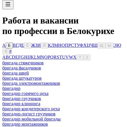
Работа и вакансии
по профессии в Белокурихе
А
В
Г
Д
Е
Ж
З
И
К
Л
М
Н
О
П
Р
С
Т
У
Ф
Х
Ц
Ч
Ш
Э
Ю
Б
Ё
Й
Щ
Ы
#
Я
A
B
C
D
E
F
G
H
I
J
K
L
M
N
O
P
Q
R
S
T
U
V
W
X
Y
Z
бригада стяжечников
бригада фасадчиков
бригада швей
бригада штукатуров
бригада электромонтажников
бригадир
бригадир горячего цеха
бригадир грузчиков
бригадир клининга
бригадир кондитерского цеха
бригадир-логист грузчиков
бригадир мобильной бригады
бригадир монтажников