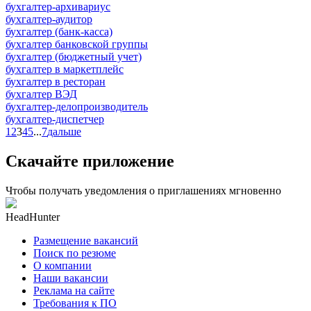
бухгалтер-архивариус
бухгалтер-аудитор
бухгалтер (банк-касса)
бухгалтер банковской группы
бухгалтер (бюджетный учет)
бухгалтер в маркетплейс
бухгалтер в ресторан
бухгалтер ВЭД
бухгалтер-делопроизводитель
бухгалтер-диспетчер
1
2
3
4
5
...
7
дальше
Скачайте приложение
Чтобы получать уведомления о приглашениях мгновенно
HeadHunter
Размещение вакансий
Поиск по резюме
О компании
Наши вакансии
Реклама на сайте
Требования к ПО