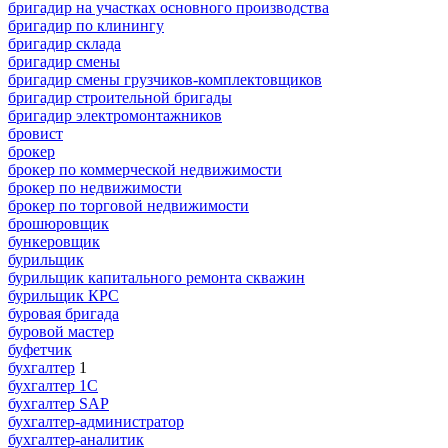
бригадир на участках основного производства
бригадир по клинингу
бригадир склада
бригадир смены
бригадир смены грузчиков-комплектовщиков
бригадир строительной бригады
бригадир электромонтажников
бровист
брокер
брокер по коммерческой недвижимости
брокер по недвижимости
брокер по торговой недвижимости
брошюровщик
бункеровщик
бурильщик
бурильщик капитального ремонта скважин
бурильщик КРС
буровая бригада
буровой мастер
буфетчик
бухгалтер
1
бухгалтер 1C
бухгалтер SAP
бухгалтер-администратор
бухгалтер-аналитик