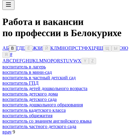
Работа и вакансии
по профессии в Белокурихе
А
Б
Г
Д
Е
Ж
З
И
К
Л
М
Н
О
П
Р
С
Т
У
Ф
Х
Ц
Ч
Ш
Э
Ю
В
Ё
Й
Щ
Ы
#
Я
A
B
C
D
E
F
G
H
I
J
K
L
M
N
O
P
Q
R
S
T
U
V
W
X
Y
Z
воспитатель в лагерь
воспитатель в мини-сад
воспитатель в частный детский сад
воспитатель ГПД
воспитатель детей дошкольного возраста
воспитатель детского дома
воспитатель детского сада
воспитатель дошкольного образования
воспитатель кадетского класса
воспитатель общежития
воспитатель со знанием английского языка
воспитатель частного детского сада
врач
9