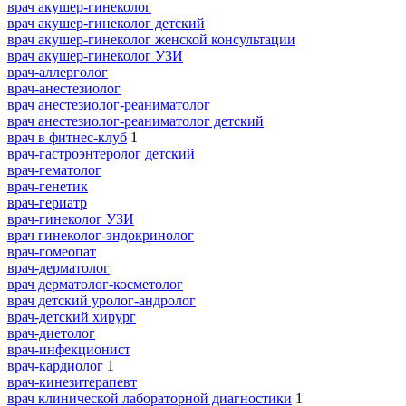
врач акушер-гинеколог
врач акушер-гинеколог детский
врач акушер-гинеколог женской консультации
врач акушер-гинеколог УЗИ
врач-аллерголог
врач-анестезиолог
врач анестезиолог-реаниматолог
врач анестезиолог-реаниматолог детский
врач в фитнес-клуб
1
врач-гастроэнтеролог детский
врач-гематолог
врач-генетик
врач-гериатр
врач-гинеколог УЗИ
врач гинеколог-эндокринолог
врач-гомеопат
врач-дерматолог
врач дерматолог-косметолог
врач детский уролог-андролог
врач-детский хирург
врач-диетолог
врач-инфекционист
врач-кардиолог
1
врач-кинезитерапевт
врач клинической лабораторной диагностики
1