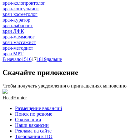
врач-колопроктолог
врач-консультант
врач-косметолог
врач-куратор
врач-лаборант
врач ЛФК
врач-маммолог
врач-массажист
врач-методист
врач МРТ
В начало
15
16
17
18
19
дальше
Скачайте приложение
Чтобы получать уведомления о приглашениях мгновенно
HeadHunter
Размещение вакансий
Поиск по резюме
О компании
Наши вакансии
Реклама на сайте
Требования к ПО