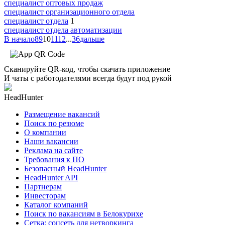
специалист оптовых продаж
специалист организационного отдела
специалист отдела
1
специалист отдела автоматизации
В начало
8
9
10
11
12
...
36
дальше
Сканируйте QR-код, чтобы скачать приложение
И чаты с работодателями всегда будут под рукой
HeadHunter
Размещение вакансий
Поиск по резюме
О компании
Наши вакансии
Реклама на сайте
Требования к ПО
Безопасный HeadHunter
HeadHunter API
Партнерам
Инвесторам
Каталог компаний
Поиск по вакансиям в Белокурихе
Сетка: соцсеть для нетворкинга