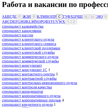
Работа и вакансии по професс
А
Б
В
Г
Д
Е
Ж
З
И
К
Л
М
Н
О
П
Р
Т
У
Ф
Х
Ц
Ч
Ш
Э
Ю
Ё
Й
С
Щ
Ы
Я
A
B
C
D
E
F
G
H
I
J
K
L
M
N
O
P
Q
R
S
T
U
V
W
X
Y
Z
специалист казначейства
специалист канцелярии
специалист-кассир
специалист клиентского отдела
специалист клиентского сервиса
специалист клиентской поддержки
специалист клиентской службы
специалист коммерческого отдела
специалист коммерческой службы
специалист-консультант
специалист консультант 1С
1
специалист контактного центра
3
специалист контрактной службы
специалист контрольно-ревизионного отдела
специалист контроля качества
специалист-координатор
специалист корпоративного отдела
специалист корпоративных продаж
4
специалист кредитного отдела
1