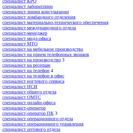
специалист КРО
специалист лаборатории
специалист линии консультации
специалист ломбардного отделения
специалист материально-технического обеспечения
специалист международного отдела
специалист-менеджер
специалист мидл-офиса
специалист МТО
специалист на мебельное производство
специалист на прием телефонных звонков
специалист на производство
3
специалист на ресепшн
специалист на телефон
4
специалист на телефон в офис
специалист ногтевого сервиса
специалист НСИ
специалист общего отдела
специалист ОМТС
специалист онлайн-офиса
специалист-оператор
специалист-оператор ПК
3
специалист операционного отдела
специалист операционного управления
специалист оптового отдела