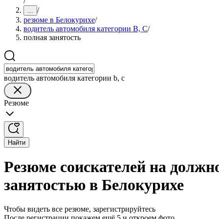
/
/
...
резюме в Белокурихе
/
водитель автомобиля категории B, C
/
полная занятость
водитель автомобиля категории b, c
Резюме
Найти
Резюме соискателей на должно
занятостью в Белокурихе
Чтобы видеть все резюме, зарегистрируйтесь
После регистрации покажем ещё 5 и откроем фото