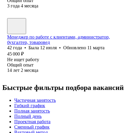
Общий опыт
3
года
4
месяца
Менеджер по работе с клиентами, администратор,
бухгалтер, товаровед
42
года
•
Была
12 июля
•
Обновлено
11 марта
45 000
₽
Не ищет работу
Общий опыт
14
лет
2
месяца
Быстрые фильтры подбора вакансий
Частичная занятость
Гибкий график
Полная занятость
Полный день
Проектная работа
Сменный график
Вахтовый метод