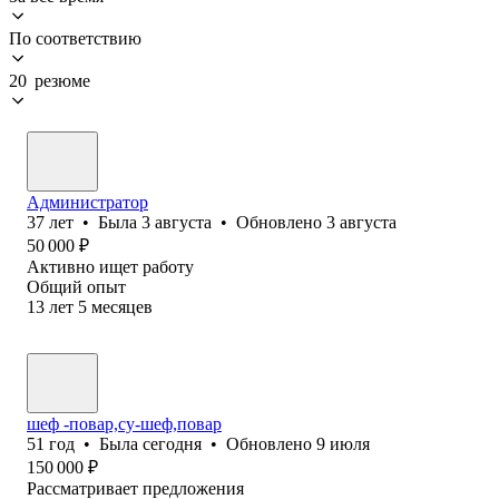
По соответствию
20 резюме
Администратор
37
лет
•
Была
3 августа
•
Обновлено
3 августа
50 000
₽
Активно ищет работу
Общий опыт
13
лет
5
месяцев
шеф -повар,су-шеф,повар
51
год
•
Была
сегодня
•
Обновлено
9 июля
150 000
₽
Рассматривает предложения