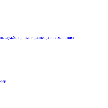
ель службы приема и размещения / экономист
юсер