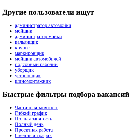
Другие пользователи ищут
администратор автомойки
мойщик
администратор мойки
кальянщик
крупье
маркировщик
мойщик автомобилей
подсобный рабочий
уборщик
установщик
шиномонтажник
Быстрые фильтры подбора вакансий
Частичная занятость
Гибкий график
Полная занятость
Полный день
Проектная работа
Сменный график