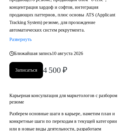
концентрация хардоф и софтов, интеграция
С чем помогу:
продающих паттернов, плюс основы ATS (Applicant
• Разобрать и переупаковать резюме - в формат, который
Tracking System) резюме, для прохождение
работает на рынке
автоматических систем рекрутмента.
• Выбрать карьерное направление и составить конкретный
Развернуть
план перехода
• Оценить рыночную стоимость опыта и выявить реальные
Ближайшая запись
10 августа 2026
пробелы в компетенциях
• Пересобрать карьерную стратегию - сменить компанию,
4 500
₽
Записаться
индустрию или трек
• Нанимать, мотивировать и развивать команду
• Выстроить маркетинговую функцию и
Карьерная консультация для маркетологов с разбором
коммуникационную стратегию в компании
резюме
Кому могу помочь:
Разберем основные шаги в карьере, наметим план и
• Специалистам в маркетинге - бренд-менеджмент / digital /
конкретные шаги по переходам в текущей категории
SMM / PR / аналитика, - которые растут к уровню Senior,
или в новые виды деятельности, разработаем