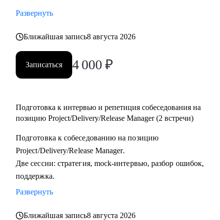
тестировщикам, которые планируют переход в управление
Развернуть
проектами или релизами.
• Тимлидам и начинающим менеджерам, которым нужен
Ближайшая запись
8 августа 2026
внешний взгляд на резюме, карьерный трек и точки роста.
4 000
₽
• IT-специалистам, которые хотят системно подойти к
Записаться
карьере, а не просто “стрелять откликами” в разные
стороны.
Подготовка к интервью и репетиция собеседования на
позицию Project/Delivery/Release Manager (2 встречи)
Подготовка к собеседованию на позицию
Project/Delivery/Release Manager.
Две сессии: стратегия, mock-интервью, разбор ошибок,
поддержка.
Развернуть
Ближайшая запись
8 августа 2026