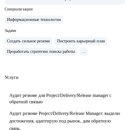
• Обучение и сертификаты:
• 2024 — ITSM. Основы управления ИТ-услугами
Специализации
• 2023 — «Поколение Python: курс для продвинутых»
Информационные технологии
• 2022 — «Поколение Python: курс для начинающих»
• 2021 — Kanban System Design, Professional Scrum Master
Задачи
Создать сильное резюме
Построить карьерный план
С чем помогу:
Проработать стратегию поиска работы
...
• Аудит резюме для Project / Delivery / Release Manager
• Карьерный трек и цель
• Подготовка к собеседованиям
• Переход в управление из разработки / аналитики /
Услуги
тестирования
Аудит резюме для Project/Delivery/Release manager с
Кому могу помочь:
обратной связью
• Project / Delivery / Release менеджерам, которые хотят
Аудит резюме Project/Delivery/Release Manager: выделю
усилить резюме, поднять отклики и двигаться к более
достижения, адаптирую под рынок, дам обратную
сильным компаниям.
связь.
• Системным и продуктовым аналитикам, разработчикам и