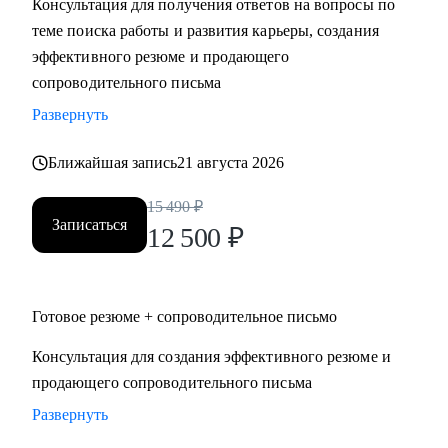
Консультация для получения ответов на вопросы по
• Поддержу в успешном старте карьеры или после
теме поиска работы и развития карьеры, создания
перерыва в работе
эффективного резюме и продающего
сопроводительного письма
Кому могу помочь:
Развернуть
• HoReCa
• В2В / В2С / B2G торговля, в том числе e-commerce
Ближайшая запись
21 августа 2026
• логистика (складская, транспортная), ВЭД, транспорт
(обслуживание, эксплуатация, продажи), закупки/тендеры
15 490
₽
Записаться
• эксплуатации недвижимости и АХО
12 500
₽
• образование
• управление персоналом
• услуги в beauty-индустрии
Готовое резюме + сопроводительное письмо
• event-сфера
Консультация для создания эффективного резюме и
продающего сопроводительного письма
Развернуть