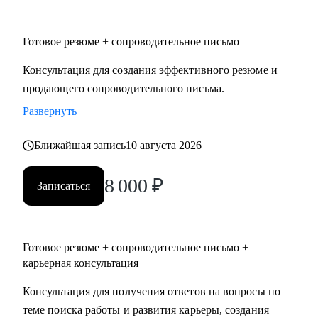
• Юриспруденция.
• Торговля: электронная коммерция, ТПС, розничная
Готовое резюме + сопроводительное письмо
торговля (e-com, FMCG, retail).
Консультация для создания эффективного резюме и
Я создаю высококачественный продукт, основываясь на
продающего сопроводительного письма.
индивидуальном подходе, детальном изучении
Развернуть
потребностей клиента, глубоком уровне экспертизы и
искреннем отношении к людям.
Ближайшая запись
10 августа 2026
8 000
₽
Записаться
Готовое резюме + сопроводительное письмо +
карьерная консультация
Консультация для получения ответов на вопросы по
теме поиска работы и развития карьеры, создания