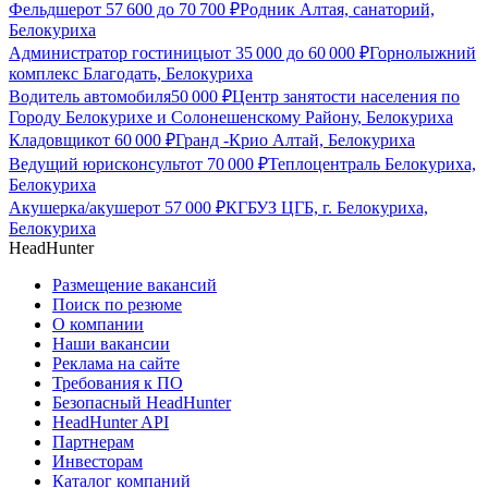
Фельдшер
от
57 600
до
70 700
₽
Родник Алтая, санаторий,
Белокуриха
Администратор гостиницы
от
35 000
до
60 000
₽
Горнолыжний
комплекс Благодать, Белокуриха
Водитель автомобиля
50 000
₽
Центр занятости населения по
Городу Белокурихе и Солонешенскому Району, Белокуриха
Кладовщик
от
60 000
₽
Гранд -Крио Алтай, Белокуриха
Ведущий юрисконсульт
от
70 000
₽
Теплоцентраль Белокуриха,
Белокуриха
Акушерка/акушер
от
57 000
₽
КГБУЗ ЦГБ, г. Белокуриха,
Белокуриха
HeadHunter
Размещение вакансий
Поиск по резюме
О компании
Наши вакансии
Реклама на сайте
Требования к ПО
Безопасный HeadHunter
HeadHunter API
Партнерам
Инвесторам
Каталог компаний