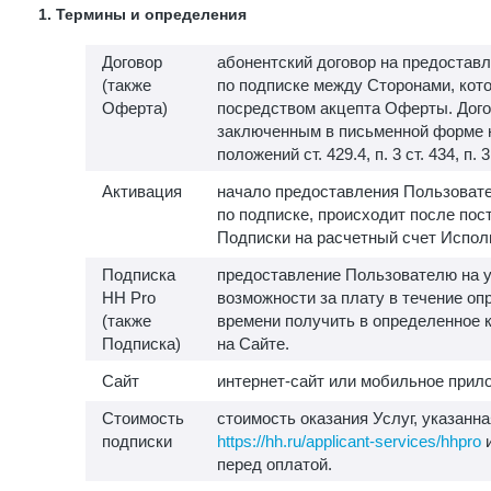
1. Термины и определения
Договор
абонентский договор на предоставл
(также
по подписке между Сторонами, кот
Оферта)
посредством акцепта Оферты. Дого
заключенным в письменной форме 
положений ст. 429.4, п. 3 ст. 434, п. 
Активация
начало предоставления Пользовате
по подписке, происходит после пос
Подписки на расчетный счет Испол
Подписка
предоставление Пользователю на у
HH Pro
возможности за плату в течение о
(также
времени получить в определенное 
Подписка)
на Сайте.
Сайт
интернет-сайт или мобильное прило
Стоимость
стоимость оказания Услуг, указанна
подписки
https://hh.ru/applicant-services/hhpro
и
перед оплатой.