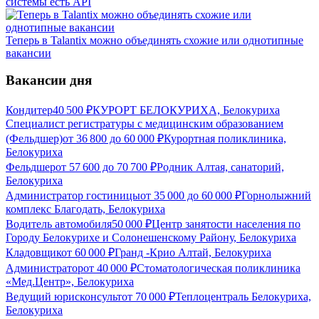
системы есть API
Теперь в Talantix можно объединять схожие или однотипные
вакансии
Вакансии дня
Кондитер
40 500
₽
КУРОРТ БЕЛОКУРИХА, Белокуриха
Специалист регистратуры с медицинским образованием
(Фельдшер)
от
36 800
до
60 000
₽
Курортная поликлиника,
Белокуриха
Фельдшер
от
57 600
до
70 700
₽
Родник Алтая, санаторий,
Белокуриха
Администратор гостиницы
от
35 000
до
60 000
₽
Горнолыжний
комплекс Благодать, Белокуриха
Водитель автомобиля
50 000
₽
Центр занятости населения по
Городу Белокурихе и Солонешенскому Району, Белокуриха
Кладовщик
от
60 000
₽
Гранд -Крио Алтай, Белокуриха
Администратор
от
40 000
₽
Стоматологическая поликлиника
«Мед.Центр», Белокуриха
Ведущий юрисконсульт
от
70 000
₽
Теплоцентраль Белокуриха,
Белокуриха